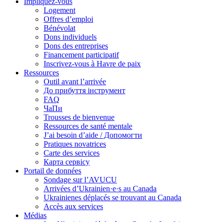
Impliquez-vous
Logement
Offres d’emploi
Bénévolat
Dons individuels
Dons des entreprises
Financement participatif
Inscrivez-vous à Havre de paix
Ressources
Outil avant l’arrivée
До прибуття інструмент
FAQ
ЧаПи
Trousses de bienvenue
Ressources de santé mentale
J’ai besoin d’aide / Допомогти
Pratiques novatrices
Carte des services
Карта сервісу
Portail de données
Sondage sur l’AVUCU
Arrivées d’Ukrainien·e·s au Canada
Ukrainienes déplacés se trouvant au Canada
Accès aux services
Médias