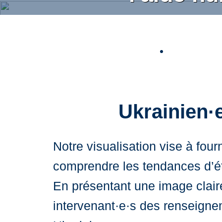
Skip
to
Pour p
main
content
Ukrainien·
Notre visualisation vise à four
comprendre les tendances d’ét
En présentant une image claire
intervenant·e·s des renseignem