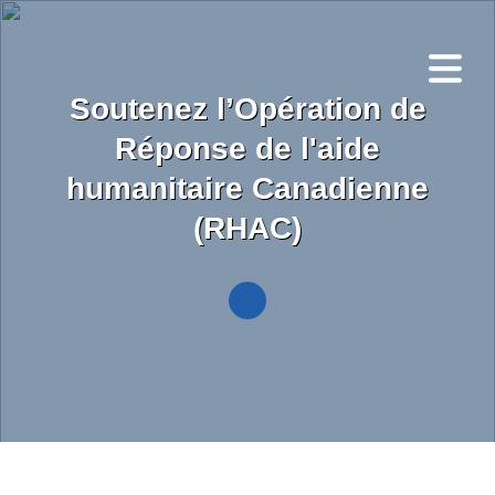
Skip
to
main
content
Soutenez l’Opération de
Réponse de l'aide
humanitaire Canadienne
(RHAC)