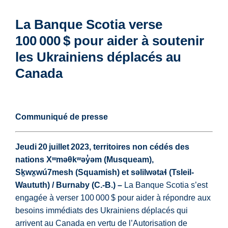
La Banque Scotia verse
100 000 $ pour aider à soutenir
les Ukrainiens déplacés au
Canada
Communiqué de presse
Jeudi 20 juillet 2023,
territoires non cédés des
nations Xʷməθkʷəy̓əm (Musqueam),
Sḵwx̱wú7mesh (Squamish) et səlilwətaɬ (Tsleil-
Waututh) / Burnaby (C.-B.) –
La Banque Scotia s’est
engagée à verser 100 000 $ pour aider à répondre aux
besoins immédiats des Ukrainiens déplacés qui
arrivent au Canada en vertu de l’Autorisation de